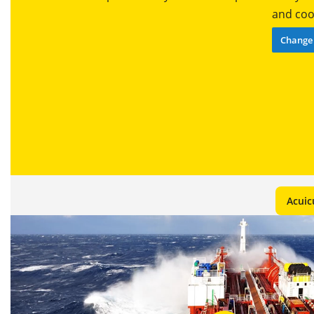
and cook
Change 
Acuic