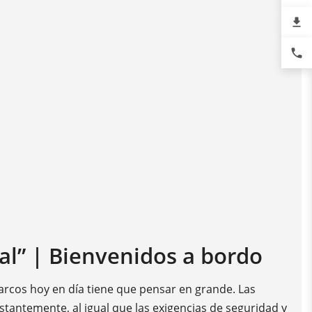
file_download
phone
al” | Bienvenidos a bordo
rcos hoy en día tiene que pensar en grande. Las
antemente, al igual que las exigencias de seguridad y