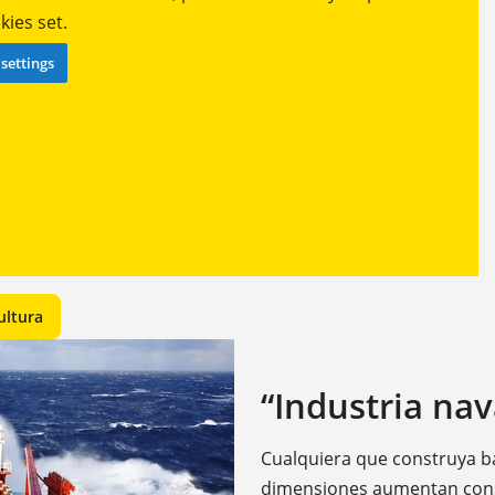
ies set.
settings
ultura
“Industria nav
Cualquiera que construya ba
dimensiones aumentan const