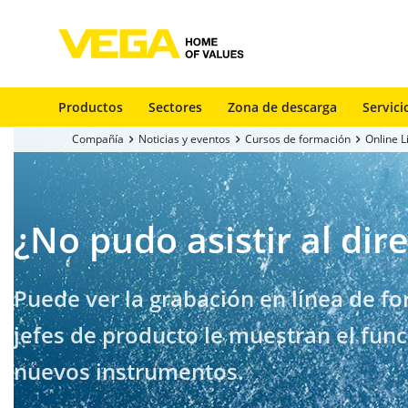
Productos
Sectores
Zona de descarga
Servici
Compañía
Noticias y eventos
Cursos de formación
Online 
¿No pudo asistir al dir
Puede ver la grabación en línea de fo
jefes de producto le muestran el func
nuevos instrumentos.