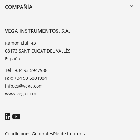
DTM Collection/PACTware
Cursos de formacion
COMPAÑÍA
Búsqueda
Servicio
Acerca de VEGA
Lista de resistencias
Contacto
VEGA INSTRUMENTOS, S.A.
Medición del valor de constante dieléctrica
Notícias
Ramón Llull 43
TeamViewer
08173 SANT CUGAT DEL VALLÈS
Prensa
España
Blog
Tel.: +34 93 5947988
Fax: +34 93 5804984
info.es@vega.com
www.vega.com
Condiciones Generales
Pie de imprenta