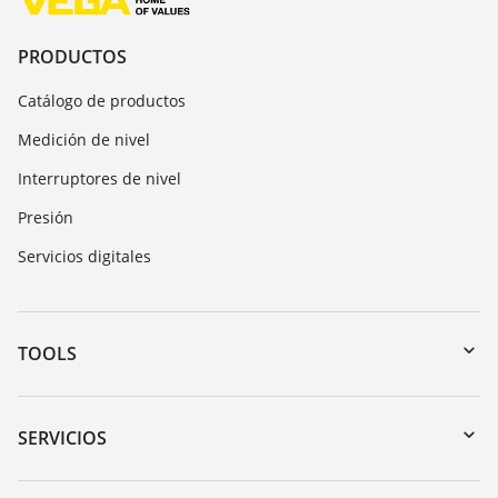
PRODUCTOS
Catálogo de productos
Medición de nivel
Interruptores de nivel
Presión
Servicios digitales
TOOLS
Zona de descarga
Búsqueda por número de serie
SERVICIOS
myVEGA
Devolución de instrumentos