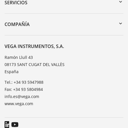
Búsqueda por número de serie
SERVICIOS
myVEGA
Devolución de instrumentos
DTM Collection/PACTware
Cursos de formacion
COMPAÑÍA
Búsqueda
Servicio
Acerca de VEGA
Lista de resistencias
Contacto
VEGA INSTRUMENTOS, S.A.
Medición del valor de constante dieléctrica
Notícias
Ramón Llull 43
TeamViewer
08173 SANT CUGAT DEL VALLÈS
Prensa
España
Blog
Tel.: +34 93 5947988
Fax: +34 93 5804984
info.es@vega.com
www.vega.com