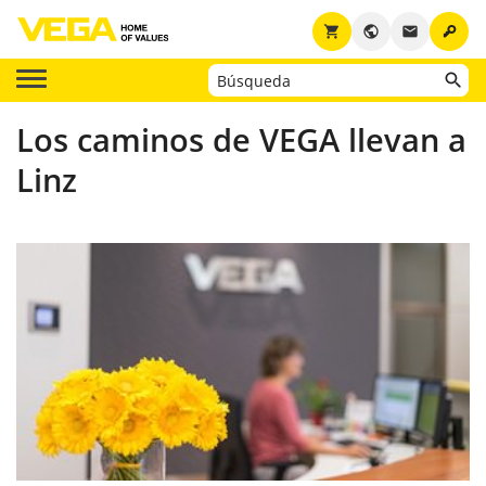
key
shopping_cart
public
email
Los caminos de VEGA llevan a
Linz