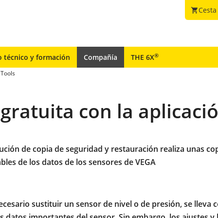
Cesta
shopping_cart
®
o técnico y formación
Compañía
THE 6X
 Tools
gratuita con la aplicac
ución de copia de seguridad y restauración realiza unas co
ables de los datos de los sensores de VEGA
cesario sustituir un sensor de nivel o de presión, se lleva 
 datos importantes del sensor. Sin embargo, los ajustes y 