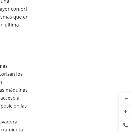
 una
ayor confort
mismas que en
en última
 más
orizan los
n
 las máquinas
 acceso a
swap_horiz
posición las
file_download
novadora
phone
erramienta