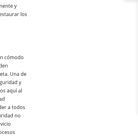
nente y
estaurar los
 un cómodo
eden
eta. Una de
eguridad y
os aquí al
dad
der a todos
uridad no
vicio
rocesos