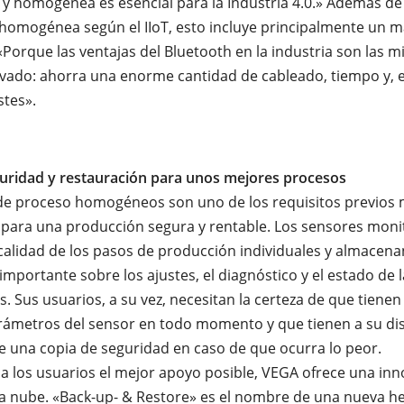
 y homogénea es esencial para la Industria 4.0.» Además de
homogénea según el IIoT, esto incluye principalmente un m
 «Porque las ventajas del Bluetooth en la industria son las 
ivado: ahorra una enorme cantidad de cableado, tiempo y, 
stes».
uridad y restauración para unos mejores procesos
de proceso homogéneos son uno de los requisitos previos
para una producción segura y rentable. Los sensores monit
 calidad de los pasos de producción individuales y almacena
importante sobre los ajustes, el diagnóstico y el estado de
s. Sus usuarios, a su vez, necesitan la certeza de que tienen
rámetros del sensor en todo momento y que tienen a su dis
e una copia de seguridad en caso de que ocurra lo peor.
 a los usuarios el mejor apoyo posible, VEGA ofrece una in
la nube. «Back-up- & Restore» es el nombre de una nueva h