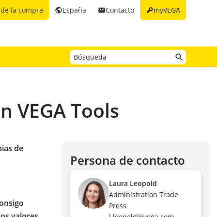
key
 de la compra
España
Contacto
myVEGA
public
email
ión VEGA Tools
pias de
Persona de contacto
Laura Leopold
Administration Trade
consigo
Press
los valores
l.leopold@vega.com