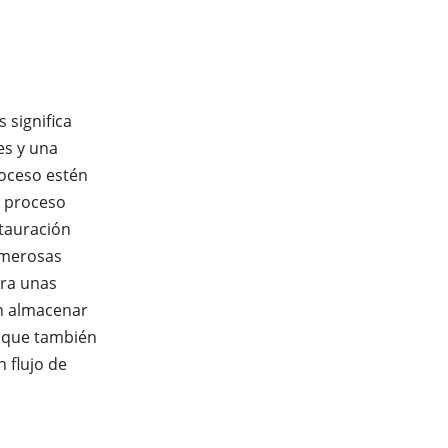
 significa
es y una
roceso estén
l proceso
stauración
umerosas
ara unas
n almacenar
n que también
 flujo de