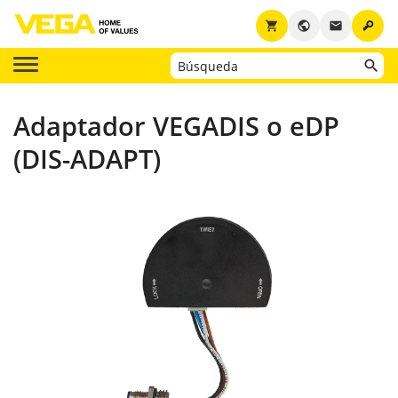
key
shopping_cart
public
email
Adaptador VEGADIS o eDP
(DIS-ADAPT)