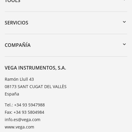
TOOLS
Zona de descarga
Búsqueda por número de serie
SERVICIOS
myVEGA
Devolución de instrumentos
DTM Collection/PACTware
Cursos de formacion
COMPAÑÍA
Búsqueda
Servicio
Acerca de VEGA
Lista de resistencias
Contacto
VEGA INSTRUMENTOS, S.A.
Medición del valor de constante dieléctrica
Notícias
Ramón Llull 43
TeamViewer
08173 SANT CUGAT DEL VALLÈS
Prensa
España
Blog
Tel.: +34 93 5947988
Fax: +34 93 5804984
info.es@vega.com
www.vega.com