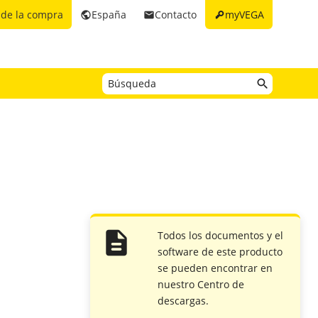
key
 de la compra
España
Contacto
myVEGA
public
email
Todos los documentos y el
software de este producto
se pueden encontrar en
nuestro Centro de
descargas.