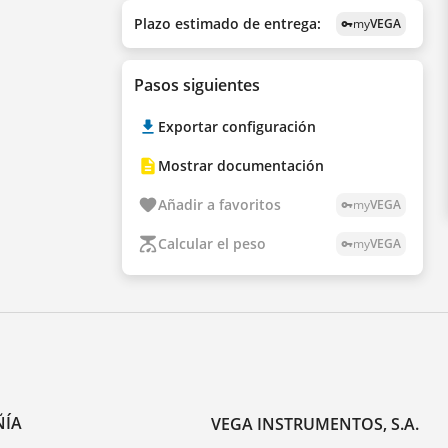
Plazo estimado de entrega:
my
VEGA
vpn_key
Pasos siguientes
Exportar configuración
Mostrar documentación
Añadir a favoritos
my
VEGA
vpn_key
Calcular el peso
my
VEGA
vpn_key
ÑÍA
VEGA INSTRUMENTOS, S.A.