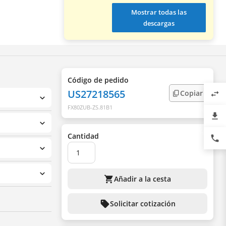
Mostrar todas las
descargas
Código de pedido
US27218565
Copiar
swap_horiz
FX80ZUB-ZS.81B1
file_download
Cantidad
phone
shopping_cart
Añadir a la cesta
sell
Solicitar cotización