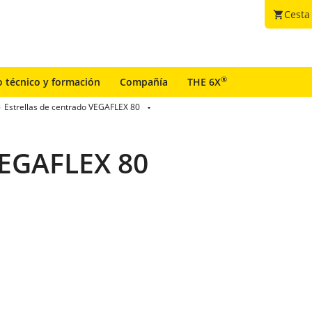
Cesta
shopping_cart
®
o técnico y formación
Compañía
THE 6X
Estrellas de centrado VEGAFLEX 80
VEGAFLEX 80