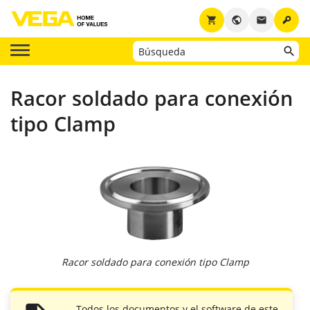
key
shopping_cart
public
email
Racor soldado para conexión
tipo Clamp
Racor soldado para conexión tipo Clamp
Todos los documentos y el software de este