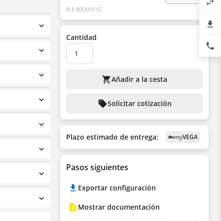
swap_horiz
B-E.80EXHX1G
file_download
Cantidad
phone
shopping_cart
Añadir a la cesta
sell
Solicitar cotización
Plazo estimado de entrega:
my
VEGA
vpn_key
Pasos siguientes
Exportar configuración
Mostrar documentación