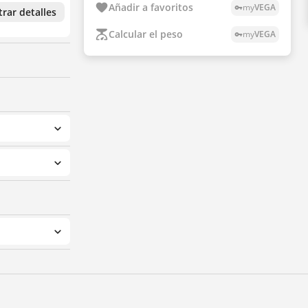
Añadir a favoritos
my
VEGA
vpn_key
rar detalles
Calcular el peso
my
VEGA
vpn_key