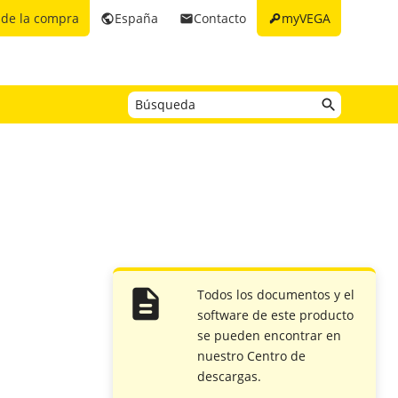
key
 de la compra
España
Contacto
myVEGA
public
email
Todos los documentos y el
software de este producto
se pueden encontrar en
nuestro Centro de
descargas.