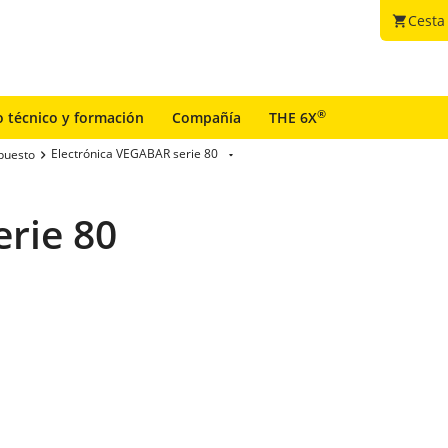
Cesta
shopping_cart
®
o técnico y formación
Compañía
THE 6X
Electrónica VEGABAR serie 80
puesto
rie 80