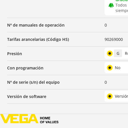
forest
Todos 
siempr
Nº de manuales de operación
0
Tarifas arancelarias (Código HS)
90269000
G
R
Presión
No
Con programación
Nº de serie (s/n) del equipo
0
Versió
Versión de software