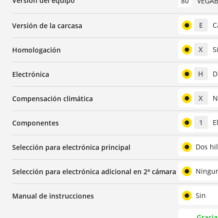
Versión del equipo
80
VEGABA
E
C
Versión de la carcasa
X
S
Homologación
H
D
Electrónica
X
N
Compensación climática
1
E
Componentes
Dos hi
Selección para electrónica principal
Ningu
Selección para electrónica adicional en 2ª cámara
Sin
Manual de instrucciones
Gracia