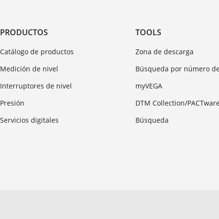
PRODUCTOS
TOOLS
Catálogo de productos
Zona de descarga
Medición de nivel
Búsqueda por número de
Interruptores de nivel
myVEGA
Presión
DTM Collection/PACTwar
Servicios digitales
Búsqueda
© 2026 VEGA
Condiciones Generales
Pie de imprenta
Información so