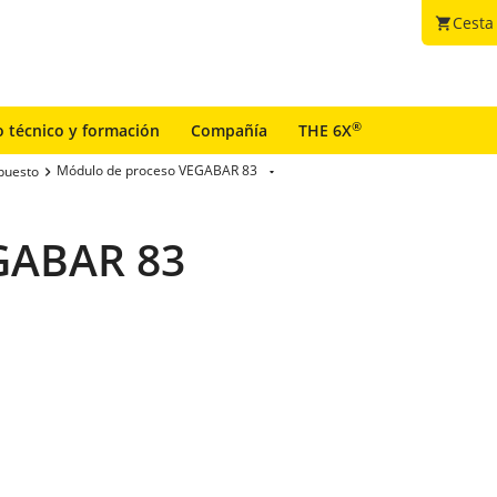
Cesta
shopping_cart
®
o técnico y formación
Compañía
THE 6X
Módulo de proceso VEGABAR 83
puesto
GABAR 83