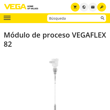
key
shopping_cart
public
email
Módulo de proceso VEGAFLEX
82