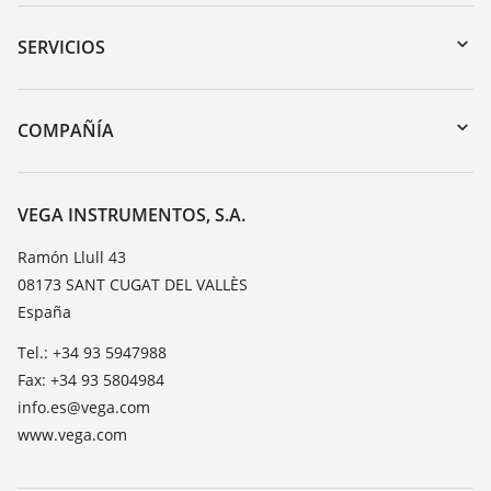
Zona de descarga
Búsqueda por número de serie
SERVICIOS
myVEGA
Devolución de instrumentos
DTM Collection/PACTware
Cursos de formacion
COMPAÑÍA
Búsqueda
Servicio
Acerca de VEGA
Lista de resistencias
Contacto
VEGA INSTRUMENTOS, S.A.
Medición del valor de constante dieléctrica
Notícias
Ramón Llull 43
TeamViewer
08173 SANT CUGAT DEL VALLÈS
Prensa
España
Blog
Tel.: +34 93 5947988
Fax: +34 93 5804984
info.es@vega.com
www.vega.com