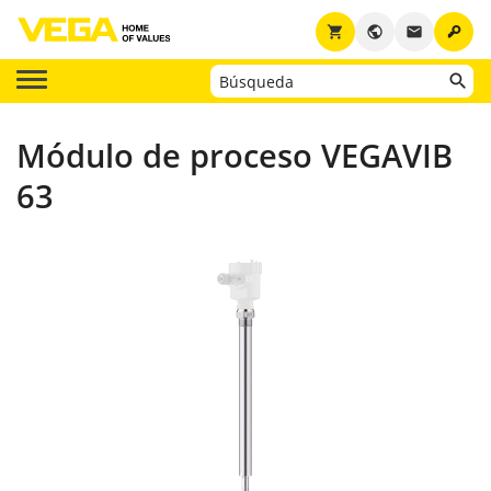
key
shopping_cart
public
email
Módulo de proceso VEGAVIB
63