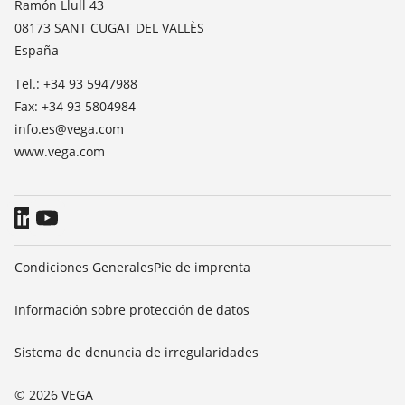
Ramón Llull 43
TeamViewer
08173 SANT CUGAT DEL VALLÈS
Prensa
España
Blog
Tel.: +34 93 5947988
Fax: +34 93 5804984
info.es@vega.com
www.vega.com
Condiciones Generales
Pie de imprenta
Información sobre protección de datos
Sistema de denuncia de irregularidades
© 2026 VEGA