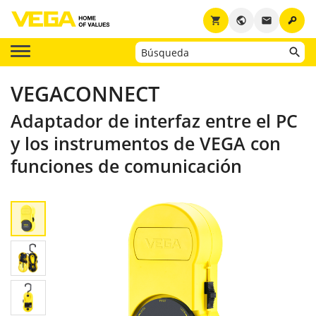
key
shopping_cart
public
email
VEGACONNECT
Adaptador de interfaz entre el PC
y los instrumentos de VEGA con
funciones de comunicación