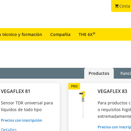
Cesta
shopping_cart
®
o técnico y formación
Compañía
THE 6X
Productos
Func
PRO
VEGAFLEX 81
VEGAFLEX 83
Sensor TDR universal para
Para productos c
líquidos de todo tipo
o requisitos higi
extremadamente
Precios con inscripción
Precios con inscri
Detalles