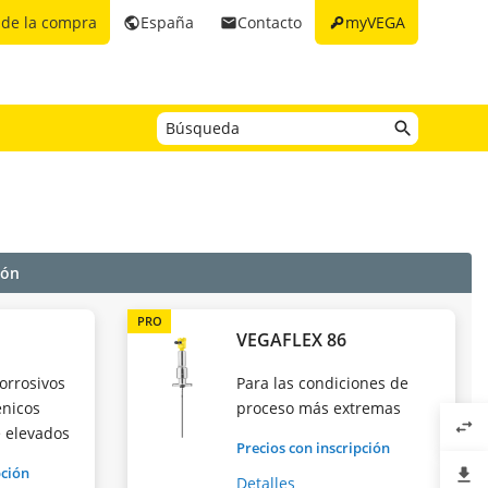
key
 de la compra
España
Contacto
myVEGA
public
email
ión
PRO
VEGAFLEX 86
orrosivos
Para las condiciones de
énicos
proceso más extremas
swap_horiz
 elevados
Precios con inscripción
pción
file_download
Detalles