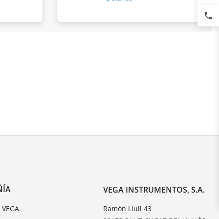
phone
ÑÍA
VEGA INSTRUMENTOS, S.A.
e VEGA
Ramón Llull 43