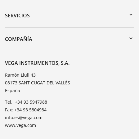
Zona de descarga
Búsqueda por número de serie
SERVICIOS
myVEGA
Devolución de instrumentos
DTM Collection/PACTware
Cursos de formacion
COMPAÑÍA
Búsqueda
Servicio
Acerca de VEGA
Lista de resistencias
Contacto
VEGA INSTRUMENTOS, S.A.
Medición del valor de constante dieléctrica
Notícias
Ramón Llull 43
TeamViewer
08173 SANT CUGAT DEL VALLÈS
Prensa
España
Blog
Tel.: +34 93 5947988
Fax: +34 93 5804984
info.es@vega.com
www.vega.com