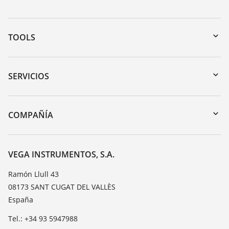
TOOLS
Zona de descarga
Búsqueda por número de serie
SERVICIOS
myVEGA
Devolución de instrumentos
DTM Collection/PACTware
Cursos de formacion
COMPAÑÍA
Búsqueda
Servicio
Acerca de VEGA
Lista de resistencias
Contacto
VEGA INSTRUMENTOS, S.A.
Medición del valor de constante dieléctrica
Notícias
Ramón Llull 43
TeamViewer
08173 SANT CUGAT DEL VALLÈS
Prensa
España
Blog
Tel.: +34 93 5947988