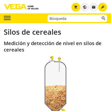
key
shopping_cart
public
email
Silos de cereales
Medición y detección de nivel en silos de
cereales