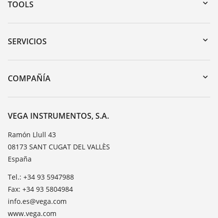
TOOLS
Zona de descarga
Búsqueda por número de serie
SERVICIOS
myVEGA
Devolución de instrumentos
DTM Collection/PACTware
Cursos de formacion
COMPAÑÍA
Búsqueda
Servicio
Acerca de VEGA
Lista de resistencias
Contacto
VEGA INSTRUMENTOS, S.A.
Medición del valor de constante dieléctrica
Notícias
Ramón Llull 43
TeamViewer
08173 SANT CUGAT DEL VALLÈS
Prensa
España
Blog
Tel.: +34 93 5947988
Fax: +34 93 5804984
info.es@vega.com
www.vega.com