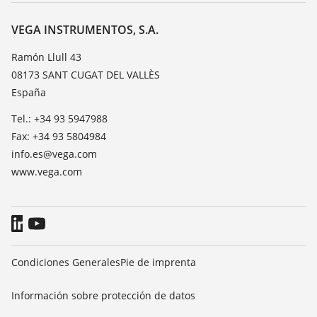
Acerca de VEGA
Lista de resistencias
Contacto
VEGA INSTRUMENTOS, S.A.
Medición del valor de constante dieléctrica
Notícias
Ramón Llull 43
TeamViewer
08173 SANT CUGAT DEL VALLÈS
Prensa
España
Blog
Tel.: +34 93 5947988
Fax: +34 93 5804984
info.es@vega.com
www.vega.com
Condiciones Generales
Pie de imprenta
Información sobre protección de datos