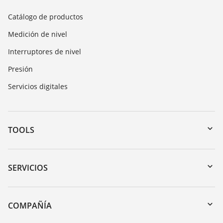
Catálogo de productos
Medición de nivel
Interruptores de nivel
Presión
Servicios digitales
TOOLS
Zona de descarga
Búsqueda por número de serie
SERVICIOS
myVEGA
Devolución de instrumentos
DTM Collection/PACTware
Cursos de formacion
COMPAÑÍA
Búsqueda
Servicio