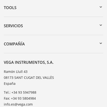
TOOLS
Zona de descarga
Búsqueda por número de serie
SERVICIOS
myVEGA
Devolución de instrumentos
DTM Collection/PACTware
Cursos de formacion
COMPAÑÍA
Búsqueda
Servicio
Acerca de VEGA
Lista de resistencias
Contacto
VEGA INSTRUMENTOS, S.A.
Medición del valor de constante dieléctrica
Notícias
Ramón Llull 43
TeamViewer
08173 SANT CUGAT DEL VALLÈS
Prensa
España
Blog
Tel.: +34 93 5947988
Fax: +34 93 5804984
info.es@vega.com