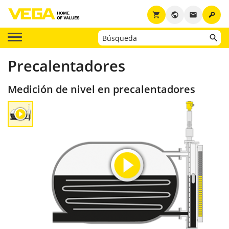
key
shopping_cart
public
email
Precalentadores
Medición de nivel en precalentadores