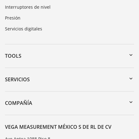
Interruptores de nivel
Presión
Servicios digitales
TOOLS
Zona de descarga
Búsqueda por número de serie
SERVICIOS
myVEGA
Devolución de instrumentos
DTM Collection/PACTware
Cursos de formacion
COMPAÑÍA
Búsqueda
Servicio
Acerca de VEGA
Lista de resistencias
Contacto
VEGA MEASUREMENT MÉXICO S DE RL DE CV
Medición del valor de constante dieléctrica
Notícias
Ave Antea 1088 Piso 8