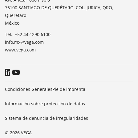
TeamViewer
76100 SANTIAGO DE QUERÉTARO, COL. JURICA, QRO,
Prensa
Querétaro
Blog
México
Tel.: +52 442 290 6100
info.mx@vega.com
www.vega.com
Condiciones Generales
Pie de imprenta
Información sobre protección de datos
Sistema de denuncia de irregularidades
© 2026 VEGA