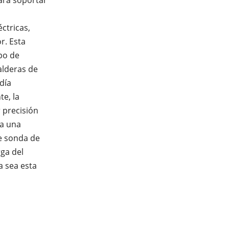
éctricas,
r. Esta
po de
alderas de
día
te, la
 precisión
za una
de sonda de
rga del
 sea esta