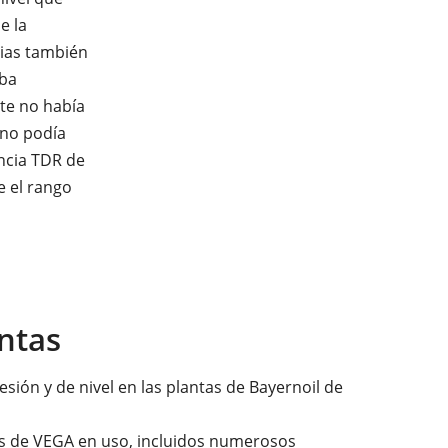
e la
cias también
aba
te no había
 no podía
ncia TDR de
e el rango
ntas
ón y de nivel en las plantas de Bayernoil de
es de VEGA en uso, incluidos numerosos