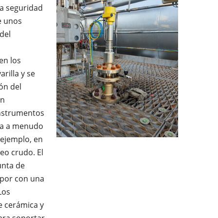
la seguridad
e unos
del
en los
rilla y se
ón del
in
instrumentos
iza a menudo
 ejemplo, en
eo crudo. El
unta de
apor con una
Los
e cerámica y
ara soportar