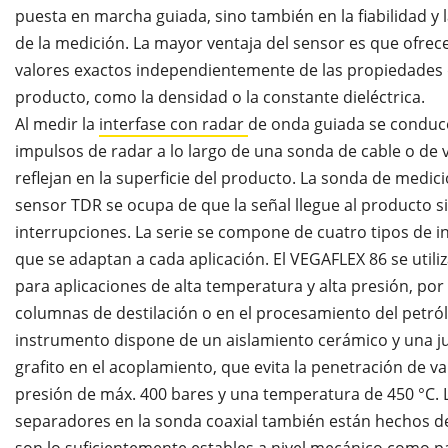
puesta en marcha guiada, sino también en la fiabilidad y 
de la medición. La mayor ventaja del sensor es que ofrec
valores exactos independientemente de las propiedades 
producto, como la densidad o la constante dieléctrica.
Al medir la
interfase con radar
de onda guiada se conduc
impulsos de radar a lo largo de una sonda de cable o de va
reflejan en la superficie del producto. La sonda de medici
sensor TDR se ocupa de que la señal llegue al producto s
interrupciones. La serie se compone de cuatro tipos de 
que se adaptan a cada aplicación. El VEGAFLEX 86 se util
para aplicaciones de alta temperatura y alta presión, por
columnas de destilación o en el procesamiento del petról
instrumento dispone de un aislamiento cerámico y una j
grafito en el acoplamiento, que evita la penetración de v
presión de máx. 400 bares y una temperatura de 450 °C. 
separadores en la sonda coaxial también están hechos d
son lo suficientemente estables a nivel mecánico como p