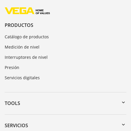
PRODUCTOS
Catálogo de productos
Medición de nivel
Interruptores de nivel
Presión
Servicios digitales
TOOLS
Zona de descarga
Búsqueda por número de serie
SERVICIOS