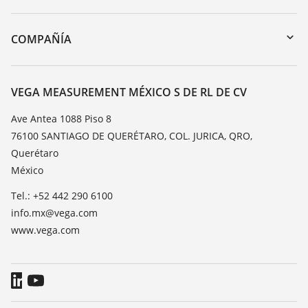
myVEGA
Devolución de instrumentos
DTM Collection/PACTware
Cursos de formacion
COMPAÑÍA
Búsqueda
Servicio
Acerca de VEGA
Lista de resistencias
Contacto
VEGA MEASUREMENT MÉXICO S DE RL DE CV
Medición del valor de constante dieléctrica
Notícias
Ave Antea 1088 Piso 8
TeamViewer
76100 SANTIAGO DE QUERÉTARO, COL. JURICA, QRO,
Prensa
Querétaro
Blog
México
Tel.: +52 442 290 6100
info.mx@vega.com
www.vega.com