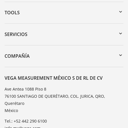
TOOLS
Zona de descarga
Búsqueda por número de serie
SERVICIOS
myVEGA
Devolución de instrumentos
DTM Collection/PACTware
Cursos de formacion
COMPAÑÍA
Búsqueda
Servicio
Acerca de VEGA
Lista de resistencias
Contacto
VEGA MEASUREMENT MÉXICO S DE RL DE CV
Medición del valor de constante dieléctrica
Notícias
Ave Antea 1088 Piso 8
TeamViewer
76100 SANTIAGO DE QUERÉTARO, COL. JURICA, QRO,
Prensa
Querétaro
Blog
México
Tel.: +52 442 290 6100