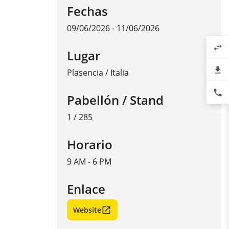
Fechas
09/06/2026 - 11/06/2026
swap_horiz
Lugar
file_download
Plasencia
/
Italia
phone
Pabellón / Stand
1 / 285
Horario
9 AM - 6 PM
Enlace
Website