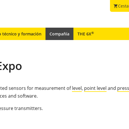
Cesta
shopping_cart
®
o técnico y formación
Compañía
THE 6X
Expo
ested sensors for measurement of
level
,
point level
and
pres
ices and software.
essure transmitters.