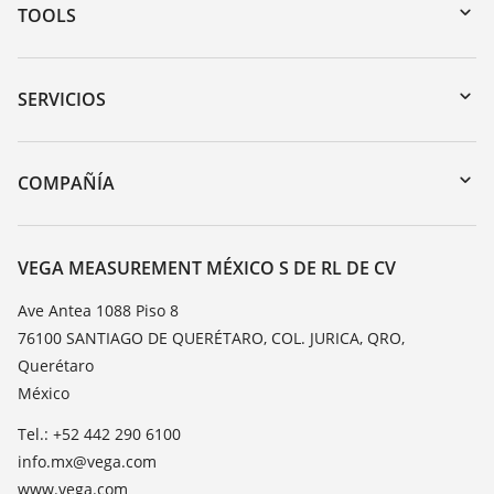
TOOLS
Zona de descarga
Búsqueda por número de serie
SERVICIOS
myVEGA
Devolución de instrumentos
DTM Collection/PACTware
Cursos de formacion
COMPAÑÍA
Búsqueda
Servicio
Acerca de VEGA
Lista de resistencias
Contacto
VEGA MEASUREMENT MÉXICO S DE RL DE CV
Medición del valor de constante dieléctrica
Notícias
Ave Antea 1088 Piso 8
TeamViewer
76100 SANTIAGO DE QUERÉTARO, COL. JURICA, QRO,
Prensa
Querétaro
Blog
México
Tel.: +52 442 290 6100
info.mx@vega.com
www.vega.com