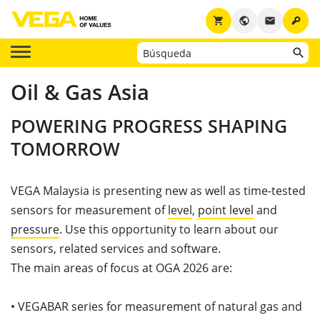
key
shopping_cart
public
email
Oil & Gas Asia
POWERING PROGRESS SHAPING
TOMORROW
VEGA Malaysia is presenting new as well as time-tested
sensors for measurement of
level
,
point level
and
pressure
. Use this opportunity to learn about our
sensors, related services and software.
The main areas of focus at OGA 2026 are:
•
VEGABAR series for measurement of natural gas and