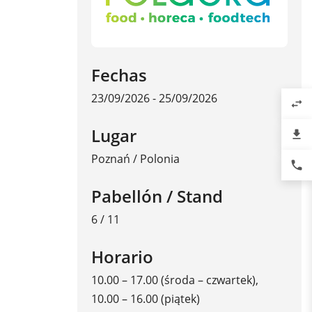
Fechas
23/09/2026 - 25/09/2026
swap_horiz
Lugar
file_download
Poznań
/
Polonia
phone
Pabellón / Stand
6 / 11
Horario
10.00 – 17.00 (środa – czwartek),
10.00 – 16.00 (piątek)