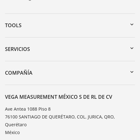
TOOLS
Zona de descarga
Búsqueda por número de serie
SERVICIOS
myVEGA
Devolución de instrumentos
DTM Collection/PACTware
Cursos de formacion
COMPAÑÍA
Búsqueda
Servicio
Acerca de VEGA
Lista de resistencias
Contacto
VEGA MEASUREMENT MÉXICO S DE RL DE CV
Medición del valor de constante dieléctrica
Notícias
Ave Antea 1088 Piso 8
TeamViewer
76100 SANTIAGO DE QUERÉTARO, COL. JURICA, QRO,
Prensa
Querétaro
Blog
México