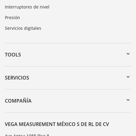
Interruptores de nivel
Presión
Servicios digitales
TOOLS
Zona de descarga
Búsqueda por número de serie
SERVICIOS
myVEGA
Devolución de instrumentos
DTM Collection/PACTware
Cursos de formacion
COMPAÑÍA
Búsqueda
Servicio
Acerca de VEGA
Lista de resistencias
Contacto
VEGA MEASUREMENT MÉXICO S DE RL DE CV
Medición del valor de constante dieléctrica
Notícias
Ave Antea 1088 Piso 8