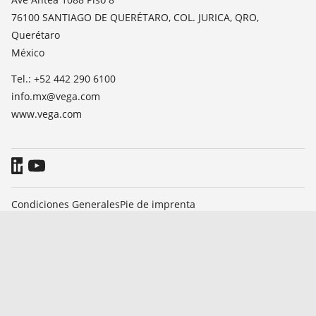
TeamViewer
76100 SANTIAGO DE QUERÉTARO, COL. JURICA, QRO,
Prensa
Querétaro
Blog
México
Tel.: +52 442 290 6100
info.mx@vega.com
www.vega.com
Condiciones Generales
Pie de imprenta
Información sobre protección de datos
Sistema de denuncia de irregularidades
© 2026 VEGA