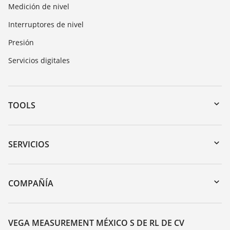
Medición de nivel
Interruptores de nivel
Presión
Servicios digitales
TOOLS
Zona de descarga
Búsqueda por número de serie
SERVICIOS
myVEGA
Devolución de instrumentos
DTM Collection/PACTware
Cursos de formacion
COMPAÑÍA
Búsqueda
Servicio
Acerca de VEGA
Lista de resistencias
Contacto
VEGA MEASUREMENT MÉXICO S DE RL DE CV