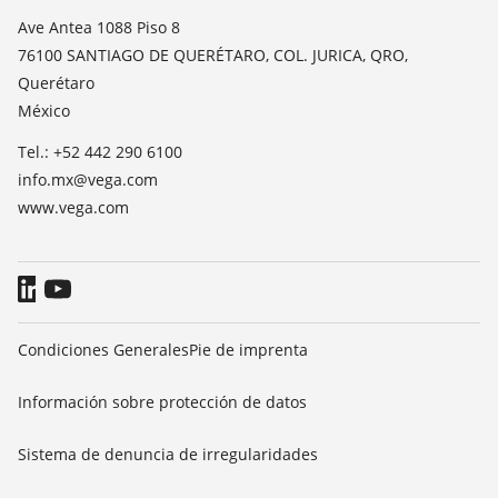
Medición del valor de constante dieléctrica
Notícias
Ave Antea 1088 Piso 8
TeamViewer
76100 SANTIAGO DE QUERÉTARO, COL. JURICA, QRO,
Prensa
Querétaro
Blog
México
Tel.: +52 442 290 6100
info.mx@vega.com
www.vega.com
Condiciones Generales
Pie de imprenta
Información sobre protección de datos
Sistema de denuncia de irregularidades