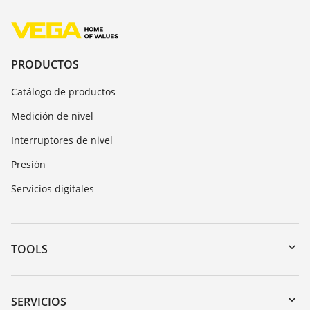
PRODUCTOS
Catálogo de productos
Medición de nivel
Interruptores de nivel
Presión
Servicios digitales
TOOLS
Zona de descarga
Búsqueda por número de serie
SERVICIOS