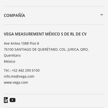
myVEGA
Devolución de instrumentos
DTM Collection/PACTware
Cursos de formacion
COMPAÑÍA
Búsqueda
Servicio
Acerca de VEGA
Lista de resistencias
Contacto
VEGA MEASUREMENT MÉXICO S DE RL DE CV
Medición del valor de constante dieléctrica
Notícias
Ave Antea 1088 Piso 8
TeamViewer
76100 SANTIAGO DE QUERÉTARO, COL. JURICA, QRO,
Prensa
Querétaro
Blog
México
Tel.: +52 442 290 6100
info.mx@vega.com
www.vega.com