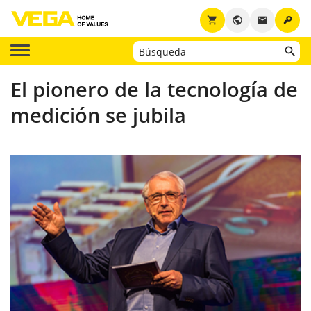
key
shopping_cart
public
email
El pionero de la tecnología de
medición se jubila