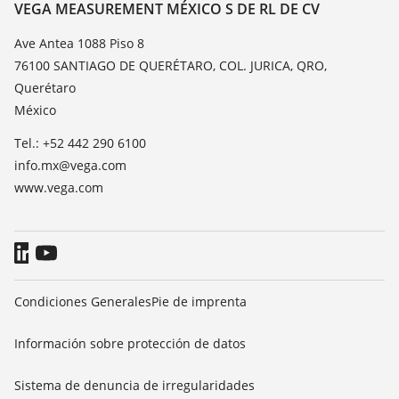
Contacto
VEGA MEASUREMENT MÉXICO S DE RL DE CV
Medición del valor de constante dieléctrica
Notícias
Ave Antea 1088 Piso 8
TeamViewer
76100 SANTIAGO DE QUERÉTARO, COL. JURICA, QRO,
Prensa
Querétaro
Blog
México
Tel.: +52 442 290 6100
info.mx@vega.com
www.vega.com
Condiciones Generales
Pie de imprenta
Información sobre protección de datos
Sistema de denuncia de irregularidades