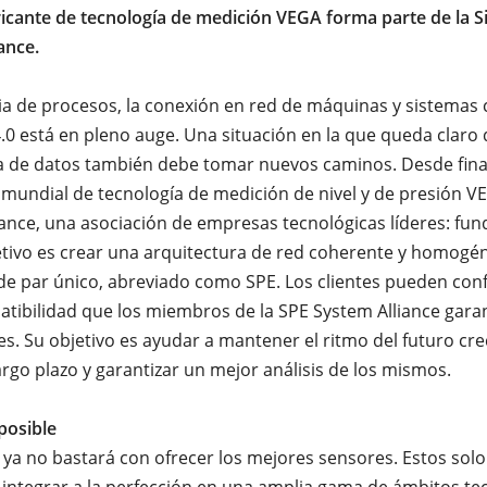
ricante de tecnología de medición VEGA forma parte de la Si
iance.
ria de procesos, la conexión en red de máquinas y sistemas
4.0 está en pleno auge. Una situación en la que queda claro 
a de datos también debe tomar nuevos caminos. Desde fina
e mundial de tecnología de medición de nivel y de presión V
liance, una asociación de empresas tecnológicas líderes: fu
etivo es crear una arquitectura de red coherente y homog
de par único, abreviado como SPE. Los clientes pueden confi
tibilidad que los miembros de la SPE System Alliance gara
es. Su objetivo es ayudar a mantener el ritmo del futuro cr
largo plazo y garantizar un mejor análisis de los mismos.
posible
o ya no bastará con ofrecer los mejores sensores. Estos solo