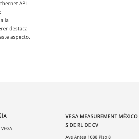
Ethernet APL
x
a la
erer destaca
este aspecto.
ÑÍA
VEGA MEASUREMENT MÉXICO
S DE RL DE CV
e VEGA
Ave Antea 1088 Piso 8