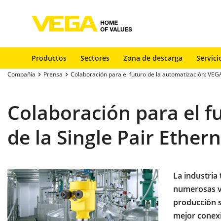
Productos
Sectores
Zona de descarga
Servici
Compañía
Prensa
Colaboración para el futuro de la automatización: VEGA
Colaboración para el f
de la Single Pair Ethern
La industria
numerosas ve
producción s
mejor conexió