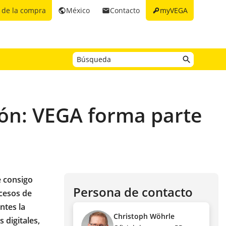
key
 de la compra
México
Contacto
myVEGA
public
email
ión: VEGA forma parte
e consigo
Persona de contacto
ocesos de
ntes la
Christoph Wöhrle
 digitales,