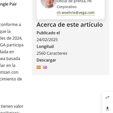
Oficial de prensa, PR
ngle Pair
Corporativo
ch.woehrle@vega.com
Acerca de este artículo
 conforme a
que la
Publicado el
les de 2024,
24/02/2025
EGA participa
Longitud
ndada en
2560 Caracteres
énea basada
Descargar
ar en la
ntizan con
ecimiento de
swap_horiz
 tienen valor
file_download