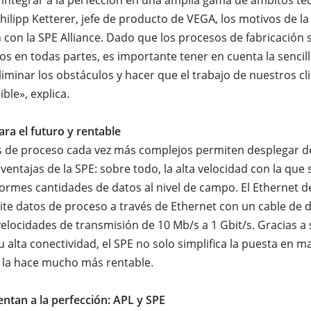
 integrar a la perfección en una amplia gama de ámbitos te
hilipp Ketterer, jefe de producto de VEGA, los motivos de la
 con la SPE Alliance. Dado que los procesos de fabricación 
s en todas partes, es importante tener en cuenta la sencil
liminar los obstáculos y hacer que el trabajo de nuestros cl
ible», explica.
ra el futuro y rentable
 de proceso cada vez más complejos permiten desplegar de
ventajas de la SPE: sobre todo, la alta velocidad con la que
normes cantidades de datos al nivel de campo. El Ethernet d
ite datos de proceso a través de Ethernet con un cable de d
elocidades de transmisión de 10 Mb/s a 1 Gbit/s. Gracias a
su alta conectividad, el SPE no solo simplifica la puesta en m
 la hace mucho más rentable.
tan a la perfección: APL y SPE