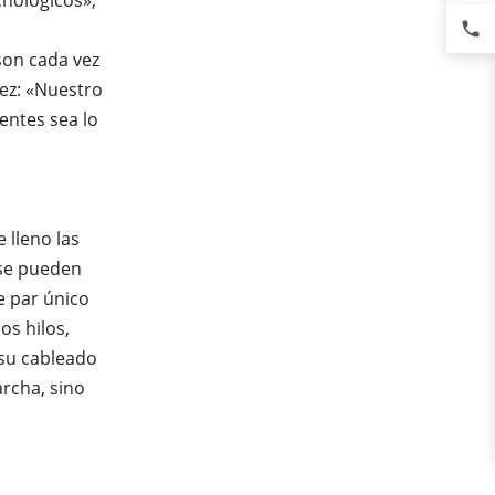
cnológicos»,
phone
son cada vez
lez: «Nuestro
ientes sea lo
 lleno las
 se pueden
e par único
os hilos,
 su cableado
archa, sino