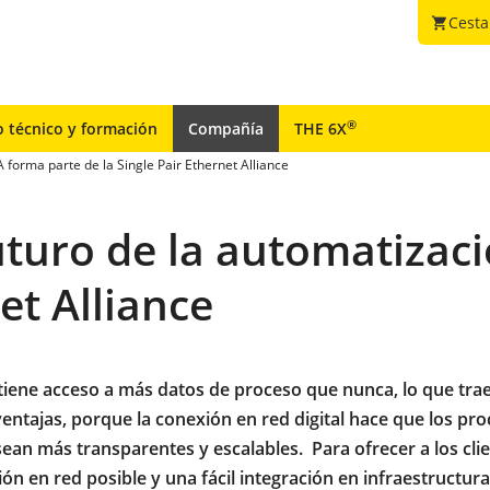
Cesta
shopping_cart
®
o técnico y formación
Compañía
THE 6X
 forma parte de la Single Pair Ethernet Alliance
uturo de la automatizac
et Alliance
 tiene acceso a más datos de proceso que nunca, lo que tra
ntajas, porque la conexión en red digital hace que los pr
ean más transparentes y escalables. Para ofrecer a los clie
n en red posible y una fácil integración en infraestructuras