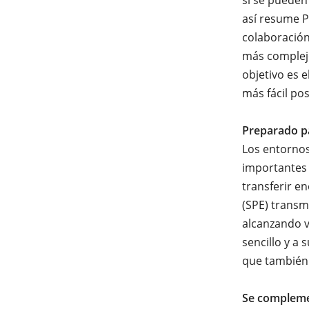
si se pueden
así resume P
colaboración
más complejo
objetivo es e
más fácil pos
Preparado pa
Los entornos
importantes 
transferir e
(SPE) transm
alcanzando v
sencillo y a 
que también
Se complemen