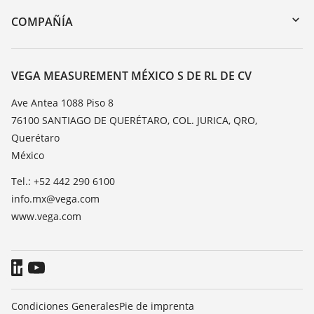
DTM Collection/PACTware
Cursos de formacion
COMPAÑÍA
Búsqueda
Servicio
Acerca de VEGA
Lista de resistencias
Contacto
VEGA MEASUREMENT MÉXICO S DE RL DE CV
Medición del valor de constante dieléctrica
Notícias
Ave Antea 1088 Piso 8
TeamViewer
76100 SANTIAGO DE QUERÉTARO, COL. JURICA, QRO,
Prensa
Querétaro
Blog
México
Tel.: +52 442 290 6100
info.mx@vega.com
www.vega.com
Condiciones Generales
Pie de imprenta