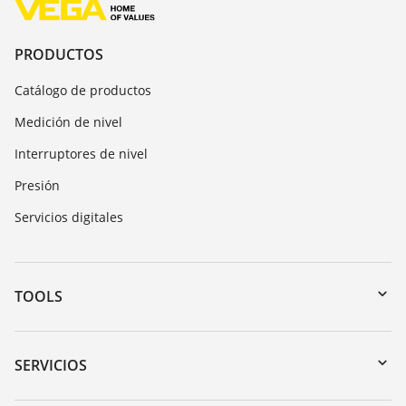
PRODUCTOS
Catálogo de productos
Medición de nivel
Interruptores de nivel
Presión
Servicios digitales
TOOLS
Zona de descarga
Búsqueda por número de serie
SERVICIOS
myVEGA
Devolución de instrumentos