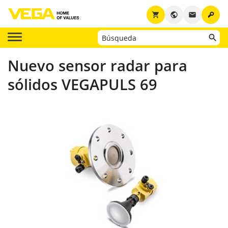
key
shopping_cart
public
email
Nuevo sensor radar para
sólidos VEGAPULS 69