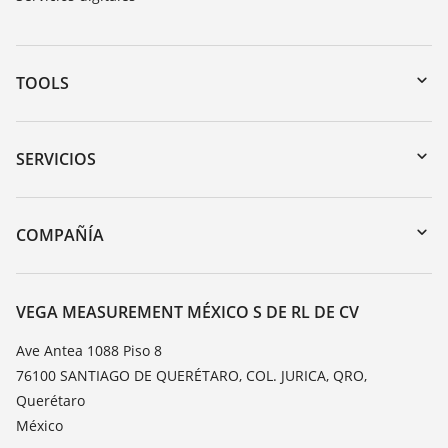
TOOLS
Zona de descarga
Búsqueda por número de serie
SERVICIOS
myVEGA
Devolución de instrumentos
DTM Collection/PACTware
Cursos de formacion
COMPAÑÍA
Búsqueda
Servicio
Acerca de VEGA
Lista de resistencias
Contacto
VEGA MEASUREMENT MÉXICO S DE RL DE CV
Medición del valor de constante dieléctrica
Notícias
Ave Antea 1088 Piso 8
TeamViewer
76100 SANTIAGO DE QUERÉTARO, COL. JURICA, QRO,
Prensa
Querétaro
Blog
México