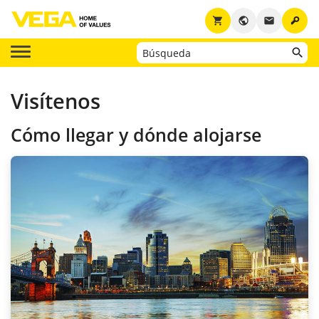
key
shopping_cart
public
email
Visítenos
Cómo llegar y dónde alojarse