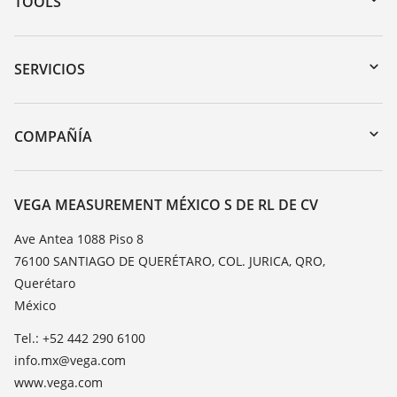
TOOLS
Zona de descarga
Búsqueda por número de serie
SERVICIOS
myVEGA
Devolución de instrumentos
DTM Collection/PACTware
Cursos de formacion
COMPAÑÍA
Búsqueda
Servicio
Acerca de VEGA
Lista de resistencias
Contacto
VEGA MEASUREMENT MÉXICO S DE RL DE CV
Medición del valor de constante dieléctrica
Notícias
Ave Antea 1088 Piso 8
TeamViewer
76100 SANTIAGO DE QUERÉTARO, COL. JURICA, QRO,
Prensa
Querétaro
Blog
México
Tel.: +52 442 290 6100
info.mx@vega.com
www.vega.com