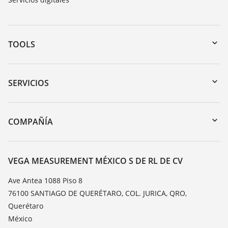
TOOLS
Zona de descarga
Búsqueda por número de serie
SERVICIOS
myVEGA
Devolución de instrumentos
DTM Collection/PACTware
Cursos de formacion
COMPAÑÍA
Búsqueda
Servicio
Acerca de VEGA
Lista de resistencias
Contacto
VEGA MEASUREMENT MÉXICO S DE RL DE CV
Medición del valor de constante dieléctrica
Notícias
Ave Antea 1088 Piso 8
TeamViewer
76100 SANTIAGO DE QUERÉTARO, COL. JURICA, QRO,
Prensa
Querétaro
Blog
México