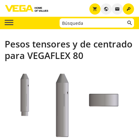
key
shopping_cart
public
email
Pesos tensores y de centrado
para VEGAFLEX 80