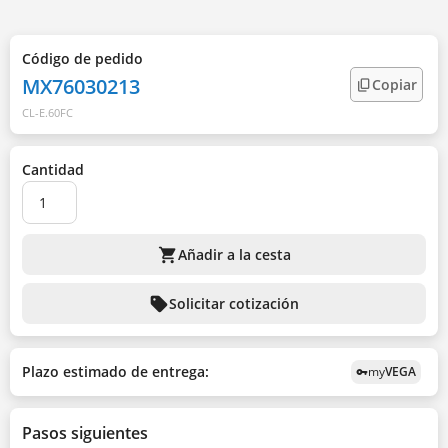
Código de pedido
MX76030213
Copiar
CL-E.60FC
Cantidad
shopping_cart
Añadir a la cesta
sell
Solicitar cotización
Plazo estimado de entrega:
my
VEGA
vpn_key
Pasos siguientes