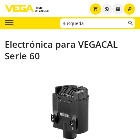
key
shopping_cart
public
email
Electrónica para VEGACAL
Serie 60