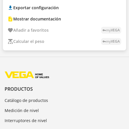
Exportar configuración
Mostrar documentación
Añadir a favoritos
my
VEGA
vpn_key
Calcular el peso
my
VEGA
vpn_key
PRODUCTOS
Catálogo de productos
Medición de nivel
Interruptores de nivel