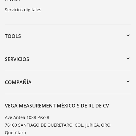
Servicios digitales
TOOLS
Zona de descarga
Búsqueda por número de serie
SERVICIOS
myVEGA
Devolución de instrumentos
DTM Collection/PACTware
Cursos de formacion
COMPAÑÍA
Búsqueda
Servicio
Acerca de VEGA
Lista de resistencias
Contacto
VEGA MEASUREMENT MÉXICO S DE RL DE CV
Medición del valor de constante dieléctrica
Notícias
Ave Antea 1088 Piso 8
TeamViewer
76100 SANTIAGO DE QUERÉTARO, COL. JURICA, QRO,
Prensa
Querétaro