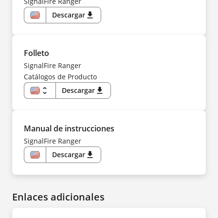
SignalFire Ranger
Descargar
download
US
Folleto
SignalFire Ranger
Catálogos de Producto
unfold_more
Descargar
download
US
FR
Manual de instrucciones
SignalFire Ranger
Descargar
download
US
Enlaces adicionales