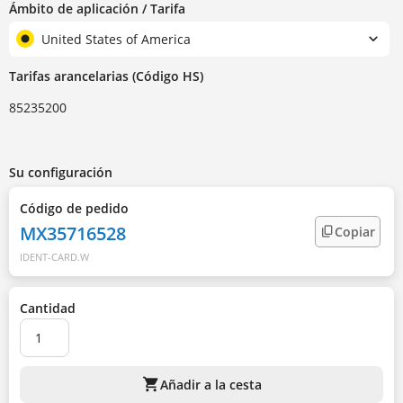
Ámbito de aplicación / Tarifa
United States of America
Tarifas arancelarias (Código HS)
85235200
Su configuración
Código de pedido
MX35716528
Copiar
IDENT-CARD.W
Cantidad
shopping_cart
Añadir a la cesta