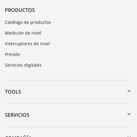
PRODUCTOS
Catálogo de productos
Medición de nivel
Interruptores de nivel
Presión
Servicios digitales
TOOLS
Zona de descarga
Búsqueda por número de serie
SERVICIOS
myVEGA
Devolución de instrumentos
DTM Collection/PACTware