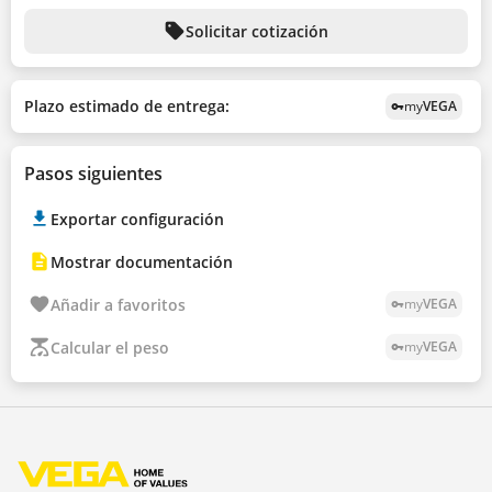
sell
Solicitar cotización
Plazo estimado de entrega:
my
VEGA
vpn_key
Pasos siguientes
Exportar configuración
Mostrar documentación
Añadir a favoritos
my
VEGA
vpn_key
Calcular el peso
my
VEGA
vpn_key