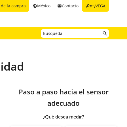
key
 de la compra
México
Contacto
myVEGA
public
email
sidad
Paso a paso hacia el sensor
adecuado
¿Qué desea medir?