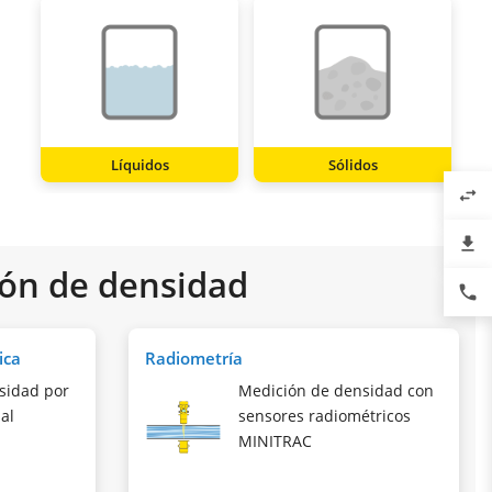
Líquidos
Sólidos
swap_horiz
file_download
ión de densidad
phone
ica
Radiometría
sidad por
Medición de densidad con
al
sensores radiométricos
MINITRAC