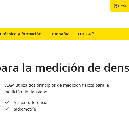
Cesta
shopping_cart
®
o técnico y formación
Compañía
THE 6X
ara la medición de den
VEGA utiliza dos principios de medición físicos para la
medición de densidad:
Presión diferencial
Radiometría