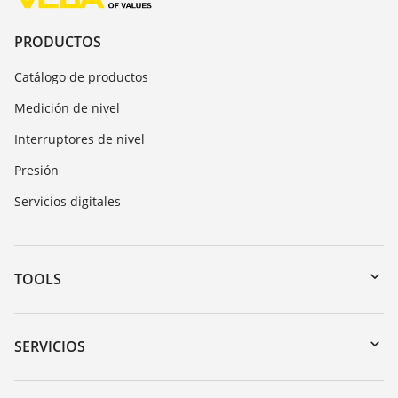
PRODUCTOS
Catálogo de productos
Medición de nivel
Interruptores de nivel
Presión
Servicios digitales
TOOLS
Zona de descarga
Búsqueda por número de serie
SERVICIOS
myVEGA
Devolución de instrumentos