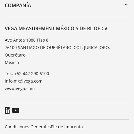
DTM Collection/PACTware
Cursos de formacion
COMPAÑÍA
Búsqueda
Servicio
Acerca de VEGA
Lista de resistencias
Contacto
VEGA MEASUREMENT MÉXICO S DE RL DE CV
Medición del valor de constante dieléctrica
Notícias
Ave Antea 1088 Piso 8
TeamViewer
76100 SANTIAGO DE QUERÉTARO, COL. JURICA, QRO,
Prensa
Querétaro
Blog
México
Tel.: +52 442 290 6100
info.mx@vega.com
www.vega.com
Condiciones Generales
Pie de imprenta