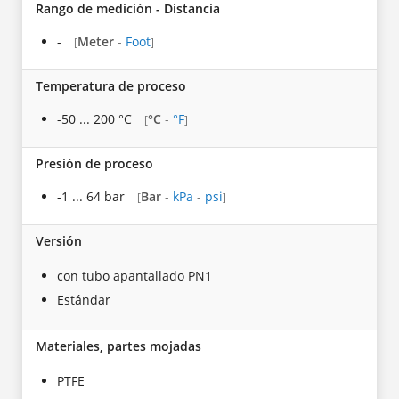
Rango de medición - Distancia
-
Meter
-
Foot
[
]
Temperatura de proceso
-50 ... 200 °C
°C
-
°F
[
]
Presión de proceso
-1 ... 64 bar
Bar
-
kPa
-
psi
[
]
Versión
con tubo apantallado PN1
Estándar
Materiales, partes mojadas
PTFE