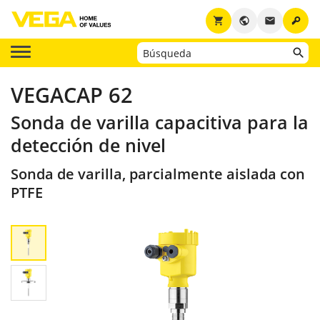
key
shopping_cart
public
email
VEGACAP 62
Sonda de varilla capacitiva para la
detección de nivel
Sonda de varilla, parcialmente aislada con
PTFE