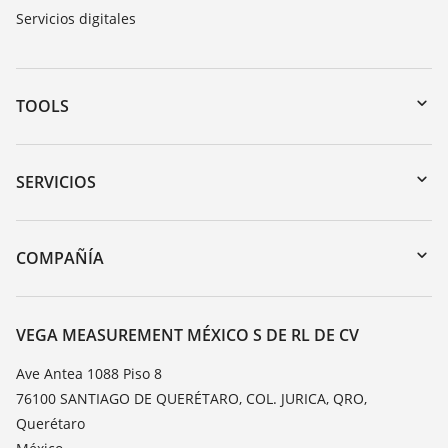
Servicios digitales
TOOLS
Zona de descarga
Búsqueda por número de serie
SERVICIOS
myVEGA
Devolución de instrumentos
DTM Collection/PACTware
Cursos de formacion
COMPAÑÍA
Búsqueda
Servicio
Acerca de VEGA
Lista de resistencias
Contacto
VEGA MEASUREMENT MÉXICO S DE RL DE CV
Medición del valor de constante dieléctrica
Notícias
Ave Antea 1088 Piso 8
TeamViewer
76100 SANTIAGO DE QUERÉTARO, COL. JURICA, QRO,
Prensa
Querétaro
Blog