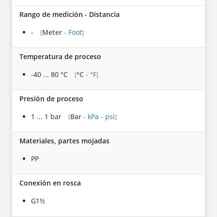
Rango de medición - Distancia
-
Meter
-
Foot
[
]
Temperatura de proceso
-40 ... 80 °C
°C
-
°F
[
]
Presión de proceso
1 ... 1 bar
Bar
-
kPa
-
psi
[
]
Materiales, partes mojadas
PP
Conexión en rosca
G1½