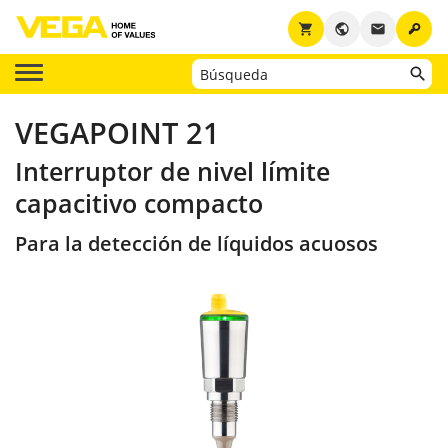
key
shopping_cart
public
email
VEGAPOINT 21
Interruptor de nivel límite
capacitivo compacto
Para la detección de líquidos acuosos