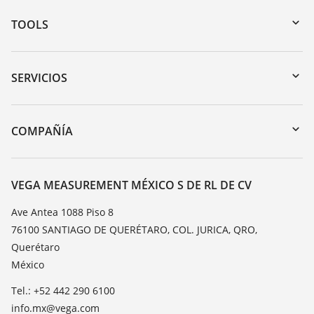
TOOLS
Zona de descarga
Búsqueda por número de serie
SERVICIOS
myVEGA
Devolución de instrumentos
DTM Collection/PACTware
Cursos de formacion
COMPAÑÍA
Búsqueda
Servicio
Acerca de VEGA
Lista de resistencias
Contacto
VEGA MEASUREMENT MÉXICO S DE RL DE CV
Medición del valor de constante dieléctrica
Notícias
Ave Antea 1088 Piso 8
TeamViewer
76100 SANTIAGO DE QUERÉTARO, COL. JURICA, QRO,
Prensa
Querétaro
Blog
México
Tel.: +52 442 290 6100
info.mx@vega.com