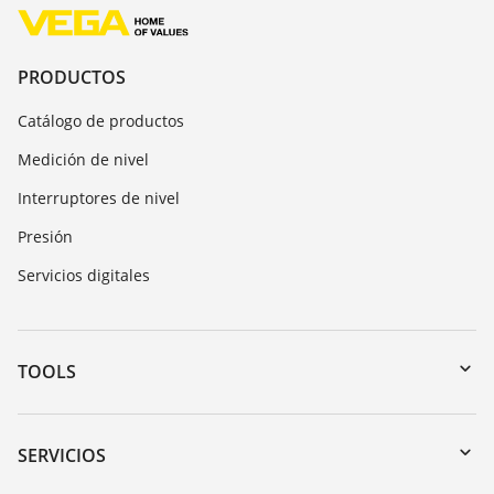
PRODUCTOS
Catálogo de productos
Medición de nivel
Interruptores de nivel
Presión
Servicios digitales
TOOLS
Zona de descarga
Búsqueda por número de serie
SERVICIOS
myVEGA