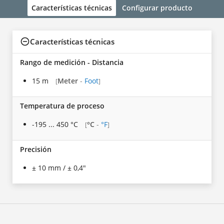
Características técnicas
Configurar producto
Características técnicas
Rango de medición - Distancia
15 m
Meter
-
Foot
[
]
Temperatura de proceso
-195 ... 450 °C
°C
-
°F
[
]
Precisión
± 10 mm / ± 0,4"