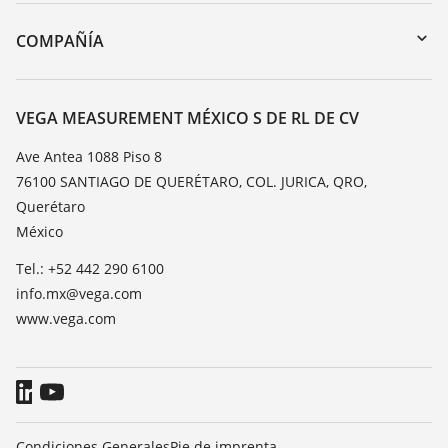
Devolución de instrumentos
DTM Collection/PACTware
Cursos de formacion
COMPAÑÍA
Búsqueda
Servicio
Acerca de VEGA
Lista de resistencias
Contacto
VEGA MEASUREMENT MÉXICO S DE RL DE CV
Medición del valor de constante dieléctrica
Notícias
Ave Antea 1088 Piso 8
TeamViewer
76100 SANTIAGO DE QUERÉTARO, COL. JURICA, QRO,
Prensa
Querétaro
Blog
México
Tel.: +52 442 290 6100
info.mx@vega.com
www.vega.com
Condiciones Generales
Pie de imprenta