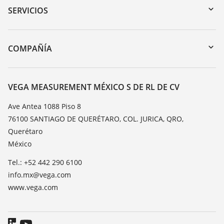
Búsqueda por número de serie
SERVICIOS
myVEGA
Devolución de instrumentos
DTM Collection/PACTware
Cursos de formacion
COMPAÑÍA
Búsqueda
Servicio
Acerca de VEGA
Lista de resistencias
Contacto
VEGA MEASUREMENT MÉXICO S DE RL DE CV
Medición del valor de constante dieléctrica
Notícias
Ave Antea 1088 Piso 8
TeamViewer
76100 SANTIAGO DE QUERÉTARO, COL. JURICA, QRO,
Prensa
Querétaro
Blog
México
Tel.: +52 442 290 6100
info.mx@vega.com
www.vega.com