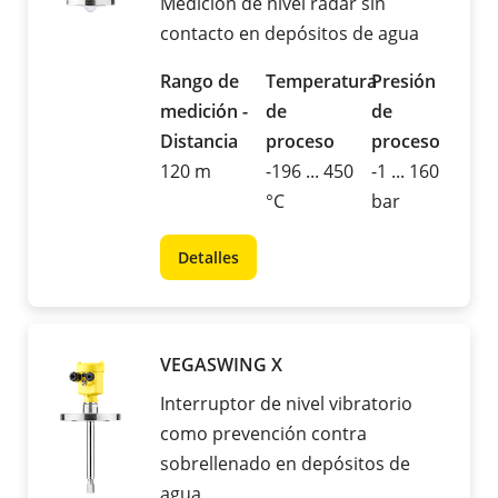
Medición de nivel radar sin
contacto en depósitos de agua
Rango de
Temperatura
Presión
medición -
de
de
Distancia
proceso
proceso
120 m
-196 ... 450
-1 ... 160
°C
bar
Detalles
VEGASWING X
Interruptor de nivel vibratorio
como prevención contra
sobrellenado en depósitos de
agua