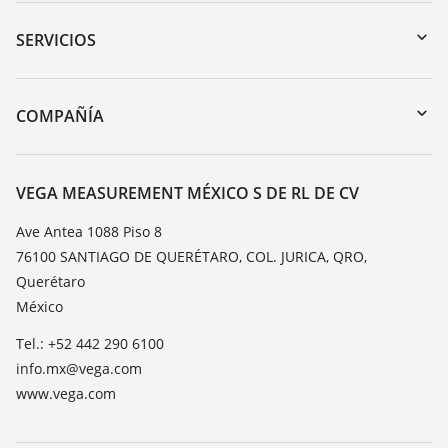
Zona de descarga
Búsqueda por número de serie
SERVICIOS
myVEGA
Devolución de instrumentos
DTM Collection/PACTware
Cursos de formacion
COMPAÑÍA
Búsqueda
Servicio
Acerca de VEGA
Lista de resistencias
Contacto
VEGA MEASUREMENT MÉXICO S DE RL DE CV
Medición del valor de constante dieléctrica
Notícias
Ave Antea 1088 Piso 8
TeamViewer
76100 SANTIAGO DE QUERÉTARO, COL. JURICA, QRO,
Prensa
Querétaro
Blog
México
Tel.: +52 442 290 6100
info.mx@vega.com
www.vega.com