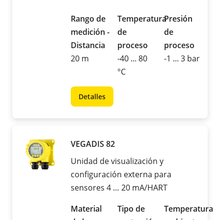
Rango de
Temperatura
Presión
medición -
de
de
Distancia
proceso
proceso
20 m
-40 ... 80
-1 ... 3 bar
°C
Detalles
VEGADIS 82
Unidad de visualización y
configuración externa para
sensores 4 … 20 mA/HART
Material
Tipo de
Temperatura