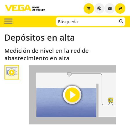
key
shopping_cart
public
email
Depósitos en alta
Medición de nivel en la red de
abastecimiento en alta