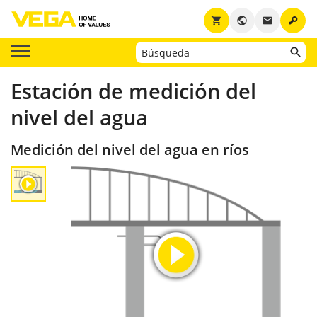
key
shopping_cart
public
email
Estación de medición del
nivel del agua
Medición del nivel del agua en ríos