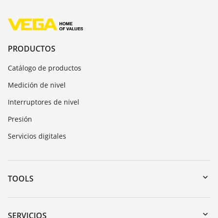
PRODUCTOS
Catálogo de productos
Medición de nivel
Interruptores de nivel
Presión
Servicios digitales
TOOLS
Zona de descarga
Búsqueda por número de serie
SERVICIOS