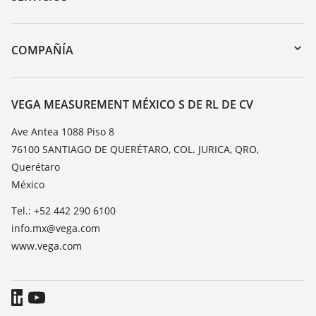
myVEGA
Devolución de instrumentos
DTM Collection/PACTware
Cursos de formacion
COMPAÑÍA
Búsqueda
Servicio
Acerca de VEGA
Lista de resistencias
Contacto
VEGA MEASUREMENT MÉXICO S DE RL DE CV
Medición del valor de constante dieléctrica
Notícias
Ave Antea 1088 Piso 8
TeamViewer
76100 SANTIAGO DE QUERÉTARO, COL. JURICA, QRO,
Prensa
Querétaro
Blog
México
Tel.: +52 442 290 6100
info.mx@vega.com
www.vega.com