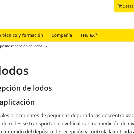
Cesta
shopping_cart
®
o técnico y formación
Compañía
THE 6X
pósito recepción de lodos
lodos
epción de lodos
aplicación
cales procedentes de pequeñas depuradoras descentralizad
de redes se transportan en vehículos. Una medición de niv
 contenido del depósito de recepción y controla la entrada 