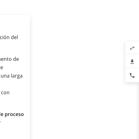
ción del
swap_horiz
umento de
file_download
te
phone
 una larga
 con
de proceso
r