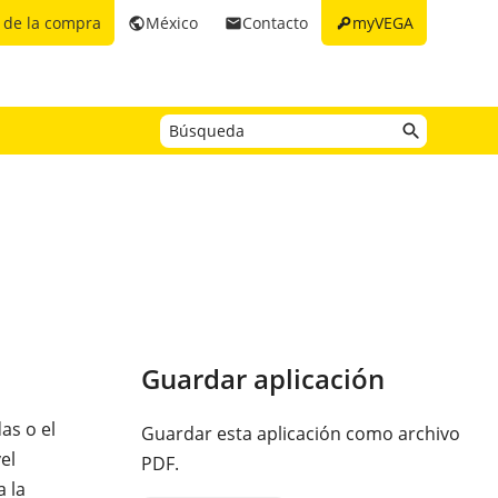
key
 de la compra
México
Contacto
myVEGA
public
email
Guardar aplicación
as o el
Guardar esta aplicación como archivo
el
PDF.
a la