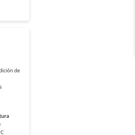
dición de
s
tura
e
°C