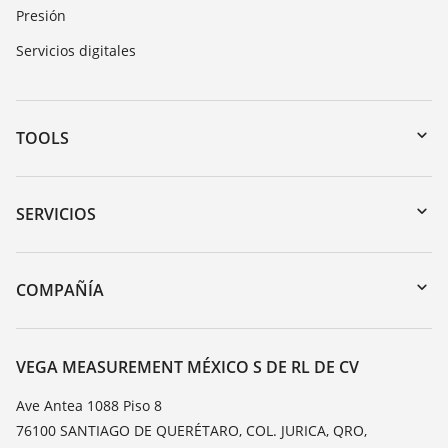
Presión
Servicios digitales
TOOLS
Zona de descarga
Búsqueda por número de serie
SERVICIOS
myVEGA
Devolución de instrumentos
DTM Collection/PACTware
Cursos de formacion
COMPAÑÍA
Búsqueda
Servicio
Acerca de VEGA
Lista de resistencias
Contacto
VEGA MEASUREMENT MÉXICO S DE RL DE CV
Medición del valor de constante dieléctrica
Notícias
Ave Antea 1088 Piso 8
TeamViewer
76100 SANTIAGO DE QUERÉTARO, COL. JURICA, QRO,
Prensa