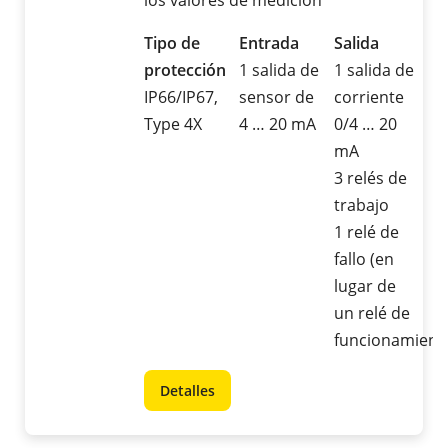
los valores de medición
Tipo de
Entrada
Salida
protección
1 salida de
1 salida de
IP66/IP67,
sensor de
corriente
Type 4X
4 … 20 mA
0/4 … 20
mA
3 relés de
trabajo
1 relé de
fallo (en
lugar de
un relé de
funcionamient
Detalles