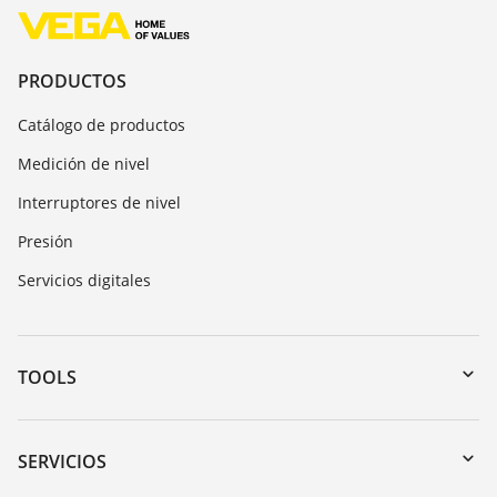
PRODUCTOS
Catálogo de productos
Medición de nivel
Interruptores de nivel
Presión
Servicios digitales
TOOLS
Zona de descarga
Búsqueda por número de serie
SERVICIOS
myVEGA