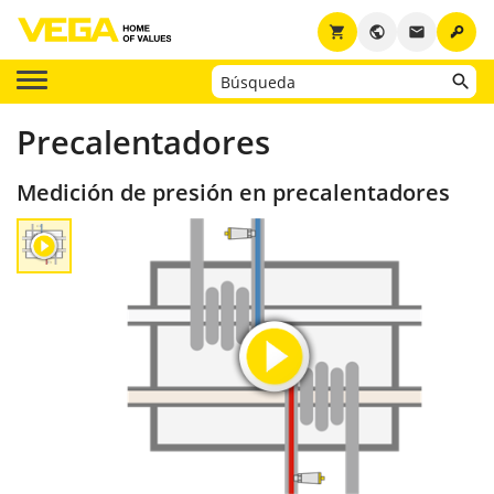
key
shopping_cart
public
email
Precalentadores
Medición de presión en precalentadores