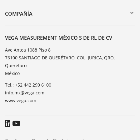
Devolución de instrumentos
DTM Collection/PACTware
Cursos de formacion
COMPAÑÍA
Búsqueda
Servicio
Acerca de VEGA
Lista de resistencias
Contacto
VEGA MEASUREMENT MÉXICO S DE RL DE CV
Medición del valor de constante dieléctrica
Notícias
Ave Antea 1088 Piso 8
TeamViewer
76100 SANTIAGO DE QUERÉTARO, COL. JURICA, QRO,
Prensa
Querétaro
Blog
México
Tel.: +52 442 290 6100
info.mx@vega.com
www.vega.com