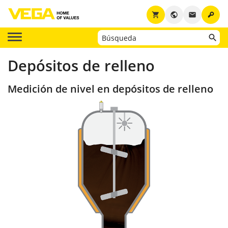
key
shopping_cart
public
email
Depósitos de relleno
Medición de nivel en depósitos de relleno