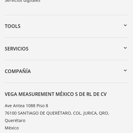
Servicios digitales
TOOLS
Zona de descarga
Búsqueda por número de serie
SERVICIOS
myVEGA
Devolución de instrumentos
DTM Collection/PACTware
Cursos de formacion
COMPAÑÍA
Búsqueda
Servicio
Acerca de VEGA
Lista de resistencias
Contacto
VEGA MEASUREMENT MÉXICO S DE RL DE CV
Medición del valor de constante dieléctrica
Notícias
Ave Antea 1088 Piso 8
TeamViewer
76100 SANTIAGO DE QUERÉTARO, COL. JURICA, QRO,
Prensa
Querétaro
Blog
México